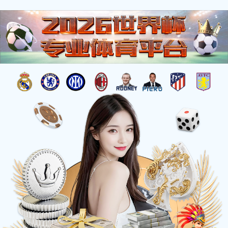
注册入口
立即下载 星空网·官方端网站 App
集实时比分、深度分析、社群互动于一体，星空网·官方端网
站用户专属的全场景赛事体验入口。
App Store 下载
Google Play 获取
极速比分
数据洞察
互动社区